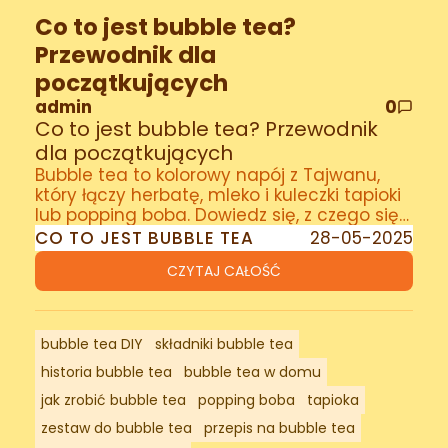
Co to jest bubble tea?
Przewodnik dla
początkujących
admin
0
Co to jest bubble tea? Przewodnik
dla początkujących
Bubble tea to kolorowy napój z Tajwanu,
który łączy herbatę, mleko i kuleczki tapioki
lub popping boba. Dowiedz się, z czego się
składa, dlaczego stał się hitem i jak zacząć
CO TO JEST BUBBLE TEA
28-05-2025
swoją przygodę z bubble tea w domu!
CZYTAJ CAŁOŚĆ
bubble tea DIY
składniki bubble tea
historia bubble tea
bubble tea w domu
jak zrobić bubble tea
popping boba
tapioka
zestaw do bubble tea
przepis na bubble tea