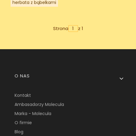
herbata z bąbelkami
Strona
z 1
Linki w stopce
O NAS
Kontakt
Ambasadorzy Molecula
Marka - Molecula
O firmie
Blog