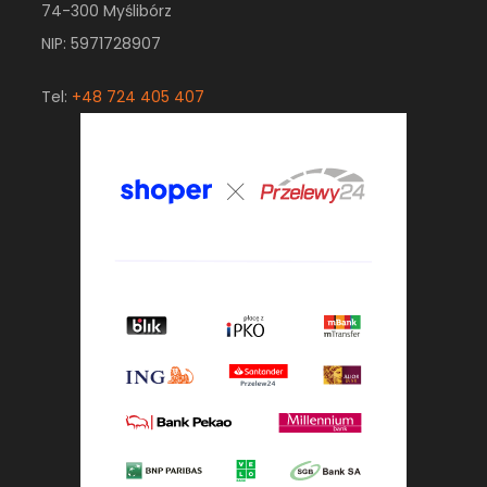
74-300 Myślibórz
NIP: 5971728907
Tel:
+48 724 405 407