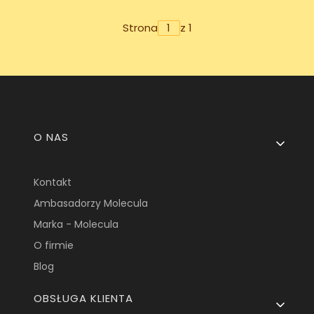
Strona
z 1
Linki w stopce
O NAS
Kontakt
Ambasadorzy Molecula
Marka - Molecula
O firmie
Blog
OBSŁUGA KLIENTA