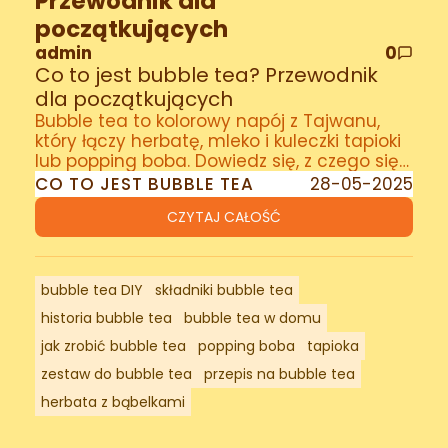
Przewodnik dla
początkujących
admin
0
Co to jest bubble tea? Przewodnik
dla początkujących
Bubble tea to kolorowy napój z Tajwanu,
który łączy herbatę, mleko i kuleczki tapioki
lub popping boba. Dowiedz się, z czego się
składa, dlaczego stał się hitem i jak zacząć
CO TO JEST BUBBLE TEA
28-05-2025
swoją przygodę z bubble tea w domu!
CZYTAJ CAŁOŚĆ
bubble tea DIY
składniki bubble tea
historia bubble tea
bubble tea w domu
jak zrobić bubble tea
popping boba
tapioka
zestaw do bubble tea
przepis na bubble tea
herbata z bąbelkami