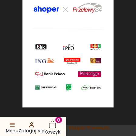
Produkty w koszyku: 0. Zobacz s
Sklep internetowy
Shoper Premium
Menu
Zaloguj się
Koszyk