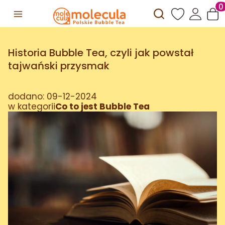
Otwórz wyszuki
Prod
Historia Bubble Tea, czyli jak powstał
tajwański przysmak
dodano: 09-12-2024
w kategorii
Co to jest Bubble Tea