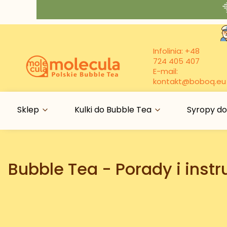
Infolinia:
+48
724 405 407
E-mail:
kontakt@boboq.eu
Sklep
Kulki do Bubble Tea
Syropy do
Bubble Tea - Porady i instr