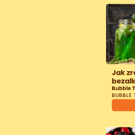
Jak zr
bezal
Bubble 
BUBBLE 