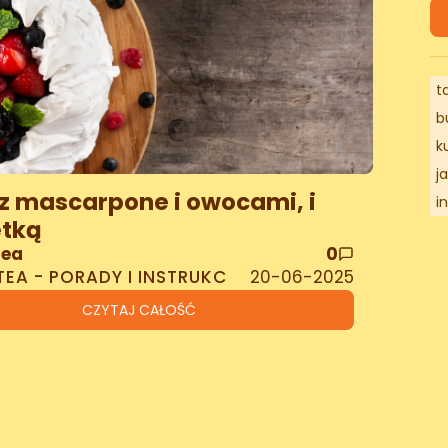
t
b
k
j
z mascarpone i owocami, i
i
etką
Tea
0
TEA - PORADY I INSTRUKC
20-06-2025
CZYTAJ CAŁOŚĆ