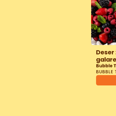
Deser 
galar
Bubble 
BUBBLE 