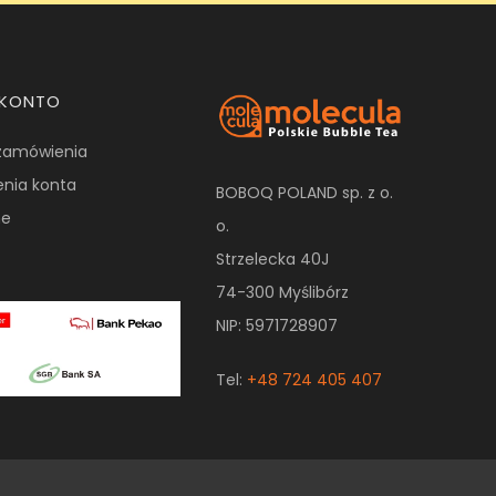
 KONTO
zamówienia
enia konta
BOBOQ POLAND sp. z o.
ne
o.
Strzelecka 40J
74-300 Myślibórz
NIP: 5971728907
Tel:
+48 724 405 407