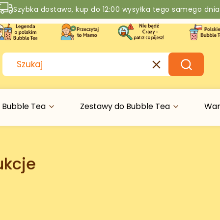
Szybka dostawa, kup do 12:00 wysyłka tego samego dnia
Rabaty -50% na wybrane produkty
Wyczyść
Szukaj
 Bubble Tea
Zestawy do Bubble Tea
War
ukcje