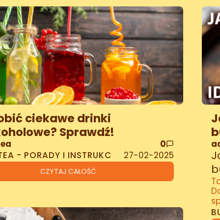
obić ciekawe drinki
J
koholowe? Sprawdź!
b
Tea
0
a
J
TEA - PORADY I INSTRUKC
27-02-2025
b
CZYTAJ CAŁOŚĆ
Ta
Do
sp
p
B