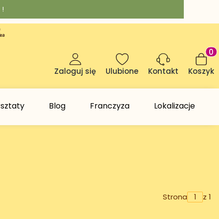
 !
Produk
Zaloguj się
Ulubione
Koszyk
Kontakt
sztaty
Blog
Franczyza
Lokalizacje
Strona
z 1