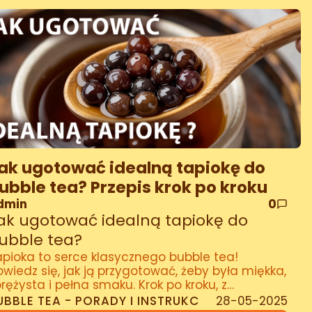
ak ugotować idealną tapiokę do
ubble tea? Przepis krok po kroku
dmin
0
ak ugotować idealną tapiokę do
ubble tea?
pioka to serce klasycznego bubble tea!
wiedz się, jak ją przygotować, żeby była miękka,
rężysta i pełna smaku. Krok po kroku, z
raktycznymi poradami.
UBBLE TEA - PORADY I INSTRUKC
28-05-2025