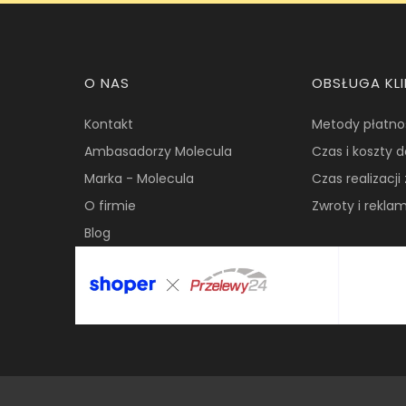
Linki w stopce
O NAS
OBSŁUGA KL
Kontakt
Metody płatno
Ambasadorzy Molecula
Czas i koszty 
Marka - Molecula
Czas realizacj
O firmie
Zwroty i rekla
Blog