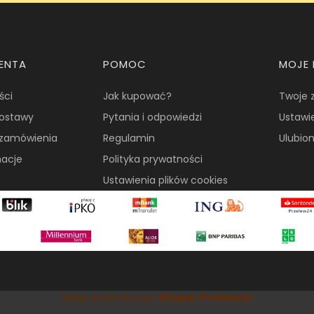
IENTA
POMOC
MOJE
ści
Jak kupować?
Twoje 
dostawy
Pytania i odpowiedzi
Ustawi
i zamówienia
Regulamin
Ulubio
macje
Polityka prywatności
Ustawienia plików cookies
Sklep internetowy
Shoper Premium