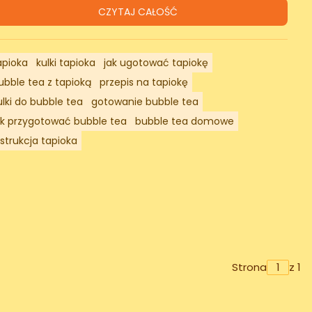
CZYTAJ CAŁOŚĆ
apioka
kulki tapioka
jak ugotować tapiokę
ubble tea z tapioką
przepis na tapiokę
ulki do bubble tea
gotowanie bubble tea
ak przygotować bubble tea
bubble tea domowe
nstrukcja tapioka
Strona
z 1