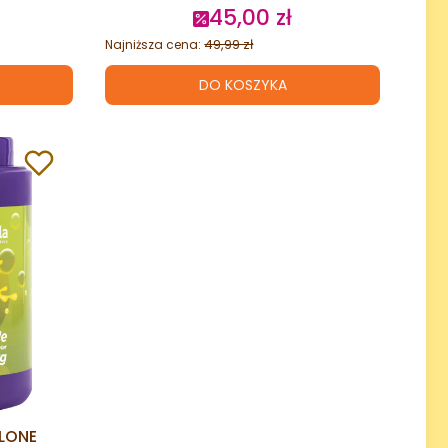
45,00 zł
cyjna
Cena promocyjna
49,99 zł
Najniższa cena:
DO KOSZYKA
ELONE