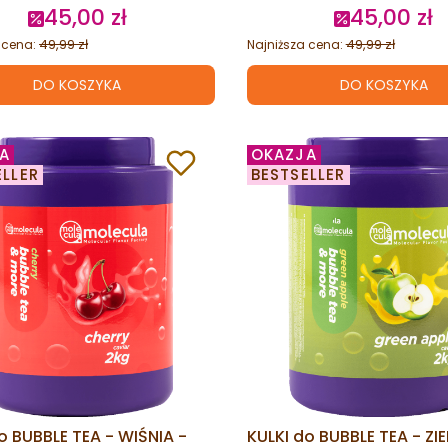
45,00 zł
45,00 zł
Cena promocyjna
Cena promo
49,99 zł
49,99 zł
 cena:
Najniższa cena:
DO KOSZYKA
DO KOSZYKA
A
OKAZJA
ELLER
BESTSELLER
o BUBBLE TEA - WIŚNIA -
KULKI do BUBBLE TEA - ZI