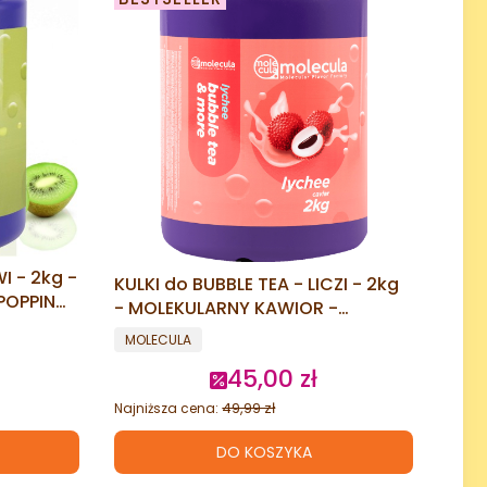
I - 2kg -
KULKI do BUBBLE TEA - LICZI - 2kg
POPPING
- MOLEKULARNY KAWIOR -
POPPING BOBA
PRODUCENT
MOLECULA
cyjna
45,00 zł
Cena promocyjna
49,99 zł
Najniższa cena:
DO KOSZYKA