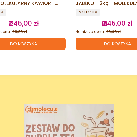
MOLEKULARNY KAWIOR -
JABŁKO - 2kg - MOLEKUL
G BOBA
KAWIOR - POPPING BOBA
ENT
PRODUCENT
LA
MOLECULA
45,00 zł
45,00 zł
Cena promocyjna
Cena promo
49,99 zł
49,99 zł
 cena:
Najniższa cena:
DO KOSZYKA
DO KOSZYKA