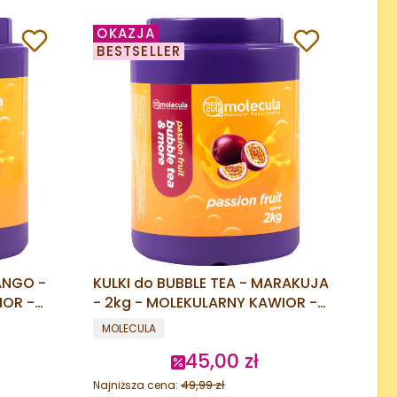
OKAZJA
BESTSELLER
ANGO -
KULKI do BUBBLE TEA - MARAKUJA
IOR -
- 2kg - MOLEKULARNY KAWIOR -
POPPING BOBA
PRODUCENT
MOLECULA
45,00 zł
cyjna
Cena promocyjna
49,99 zł
Najniższa cena: