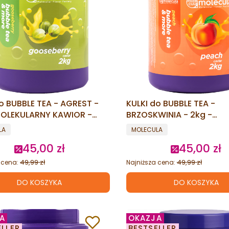
o BUBBLE TEA - AGREST -
KULKI do BUBBLE TEA -
MOLEKULARNY KAWIOR -
BRZOSKWINIA - 2kg -
G BOBA
MOLEKULARNY KAWIOR - 
ENT
PRODUCENT
LA
MOLECULA
BOBA
45,00 zł
45,00 zł
Cena promocyjna
Cena promo
49,99 zł
49,99 zł
 cena:
Najniższa cena:
DO KOSZYKA
DO KOSZYKA
A
OKAZJA
ELLER
BESTSELLER