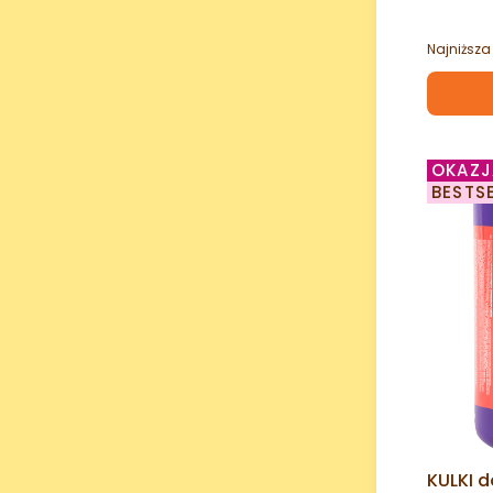
Najniższa
OKAZJ
BESTS
KULKI d