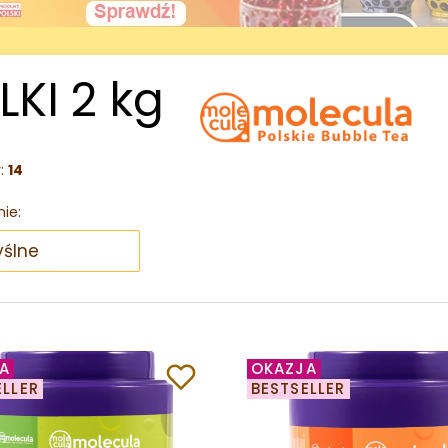
LKI 2 kg
y:
14
ie:
ślne
A
OKAZJA
ELLER
BESTSELLER