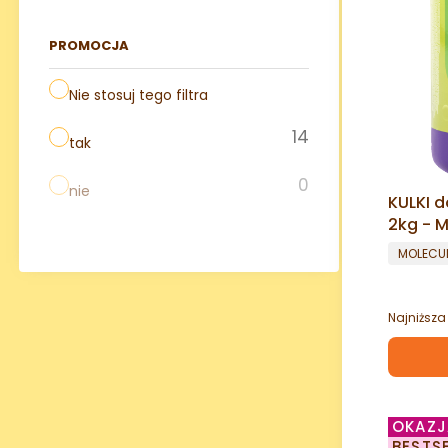
PROMOCJA
Nie stosuj tego filtra
14
tak
0
nie
KULKI d
2kg - 
POPPIN
PRODUC
MOLECU
Najniższa
OKAZJ
BESTS