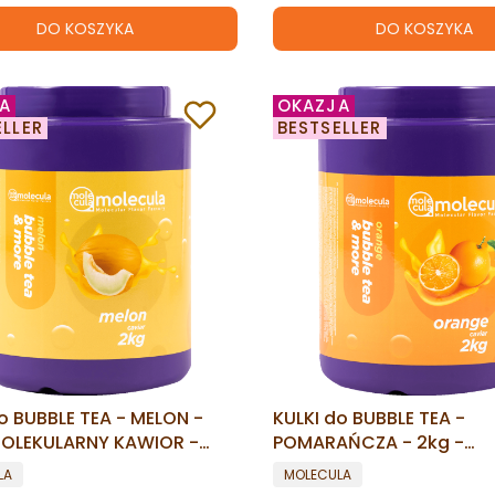
DO KOSZYKA
DO KOSZYKA
A
OKAZJA
ELLER
BESTSELLER
o BUBBLE TEA - MELON -
KULKI do BUBBLE TEA -
MOLEKULARNY KAWIOR -
POMARAŃCZA - 2kg -
G BOBA
MOLEKULARNY KAWIOR - 
ENT
PRODUCENT
LA
MOLECULA
BOBA