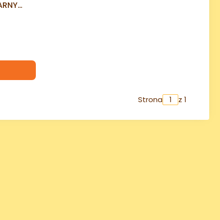
ARNY
cyjna
Strona
z 1