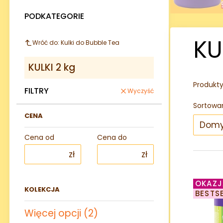
PODKATEGORIE
KU
Wróć do: Kulki do Bubble Tea
KULKI 2 kg
Produkt
FILTRY
Wyczyść
Sortowan
CENA
Domy
Cena od
Cena do
zł
zł
OKAZJ
KOLEKCJA
BESTS
Kolekcja
Więcej opcji (2)