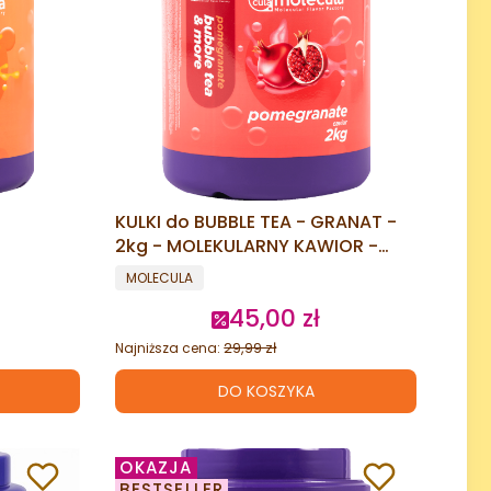
KULKI do BUBBLE TEA - GRANAT -
2kg - MOLEKULARNY KAWIOR -
POPPING
POPPING BOBA
PRODUCENT
MOLECULA
45,00 zł
cyjna
Cena promocyjna
29,99 zł
Najniższa cena:
DO KOSZYKA
OKAZJA
BESTSELLER