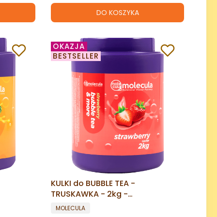
DO KOSZYKA
OKAZJA
BESTSELLER
KULKI do BUBBLE TEA -
TRUSKAWKA - 2kg -
POPPING
MOLEKULARNY KAWIOR - POPPING
PRODUCENT
MOLECULA
BOBA