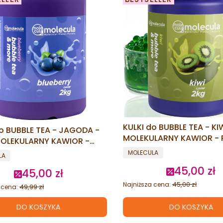
KULKI do BUBBLE TEA - KIW
do BUBBLE TEA - JAGODA -
MOLEKULARNY KAWIOR - 
MOLEKULARNY KAWIOR -
BOBA
PRODUCENT
G BOBA
ENT
MOLECULA
LA
45,00 zł
Cena promo
45,00 zł
Cena promocyjna
45,00 zł
Najniższa cena:
49,99 zł
 cena:
DO KOSZYKA
DO KOSZYKA