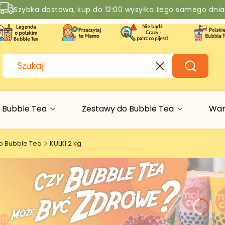
Szybka dostawa, kup do 12:00 wysyłka tego samego dnia
Rabaty -50% na wybrane produkty
Wyczyść
Szukaj
 Bubble Tea
Zestawy do Bubble Tea
War
do Bubble Tea
KULKI 2 kg