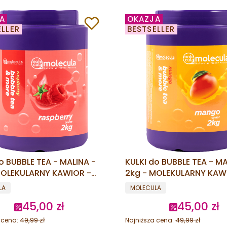
A
OKAZJA
ELLER
BESTSELLER
o BUBBLE TEA - MALINA -
KULKI do BUBBLE TEA - M
MOLEKULARNY KAWIOR -
2kg - MOLEKULARNY KAW
G BOBA
POPPING BOBA
ENT
PRODUCENT
LA
MOLECULA
45,00 zł
45,00 zł
Cena promocyjna
Cena promo
49,99 zł
49,99 zł
 cena:
Najniższa cena: