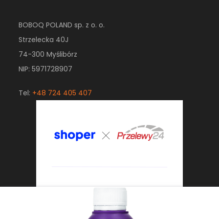
BOBOQ POLAND sp. z o. o.
Strzelecka 40J
74-300 Myślibórz
NIP: 5971728907
Tel:
+48 724 405 407