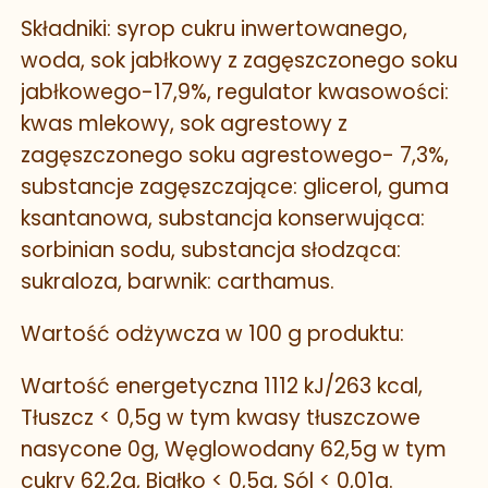
Składniki: syrop cukru inwertowanego,
woda, sok jabłkowy z zagęszczonego soku
jabłkowego-17,9%, regulator kwasowości:
kwas mlekowy, sok agrestowy z
zagęszczonego soku agrestowego- 7,3%,
substancje zagęszczające: glicerol, guma
ksantanowa, substancja konserwująca:
sorbinian sodu, substancja słodząca:
sukraloza, barwnik: carthamus.
Wartość odżywcza w 100 g produktu:
Wartość energetyczna 1112 kJ/263 kcal,
Tłuszcz < 0,5g w tym kwasy tłuszczowe
nasycone 0g, Węglowodany 62,5g w tym
cukry 62,2g, Białko < 0,5g, Sól < 0,01g.