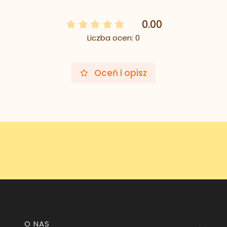
0.00
Liczba ocen: 0
Oceń i opisz
Linki w stopce
O NAS