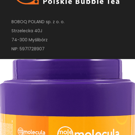
BOBOQ POLAND sp. z o. o.
Strzelecka 40J
74-300 Myślibórz
NIP: 5971728907
Tel:
+48 724 405 407