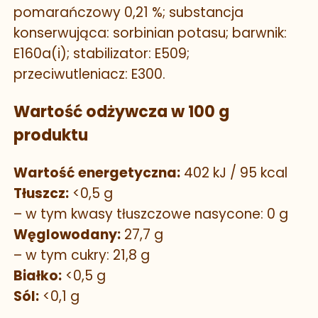
pomarańczowy 0,21 %; substancja
konserwująca: sorbinian potasu; barwnik:
E160a(i); stabilizator: E509;
przeciwutleniacz: E300.
Wartość odżywcza w 100 g
produktu
Wartość energetyczna:
402 kJ / 95 kcal
Tłuszcz:
<0,5 g
– w tym kwasy tłuszczowe nasycone: 0 g
Węglowodany:
27,7 g
– w tym cukry: 21,8 g
Białko:
<0,5 g
Sól:
<0,1 g