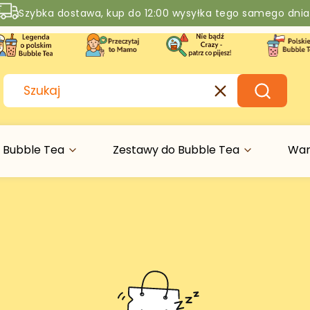
Szybka dostawa, kup do 12:00 wysyłka tego samego dnia
Rabaty -50% na wybrane produkty
Wyczyść
Szukaj
 Bubble Tea
Zestawy do Bubble Tea
War