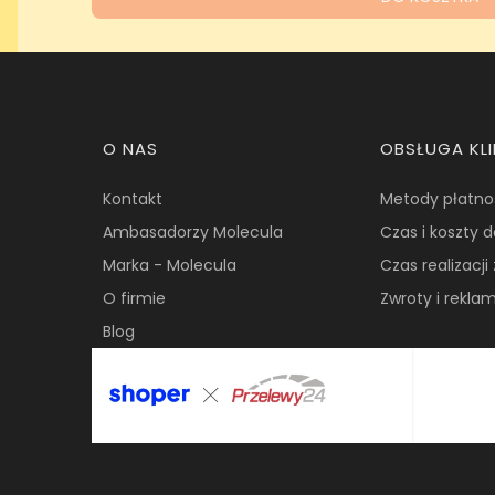
Linki w stopce
O NAS
OBSŁUGA KL
Kontakt
Metody płatno
Ambasadorzy Molecula
Czas i koszty 
Marka - Molecula
Czas realizacj
O firmie
Zwroty i rekla
Blog