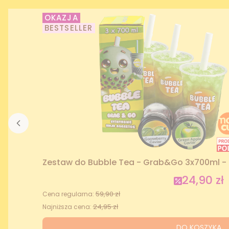
OKAZJA
BESTSELLER
Zestaw do Bubble Tea - Grab&Go 3x700ml - 
24,90 zł
Cena prom
59,90 zł
Cena regularna:
24,95 zł
Najniższa cena:
DO KOSZYKA