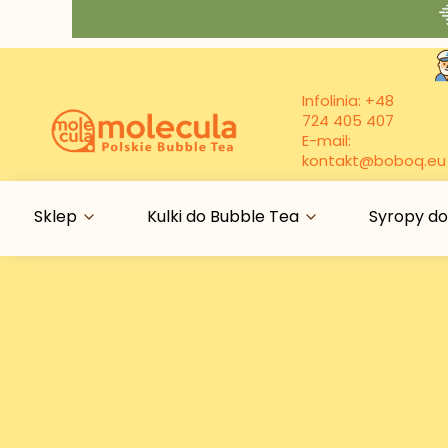
Infolinia:
+48
724 405 407
E-mail:
kontakt@boboq.eu
Sklep
Kulki do Bubble Tea
Syropy do