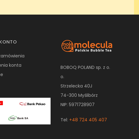
 KONTO
zamówienia
enia konta
BOBOQ POLAND sp. z o.
ne
o.
Strzelecka 40J
74-300 Myślibórz
NIP: 5971728907
Tel:
+48 724 405 407