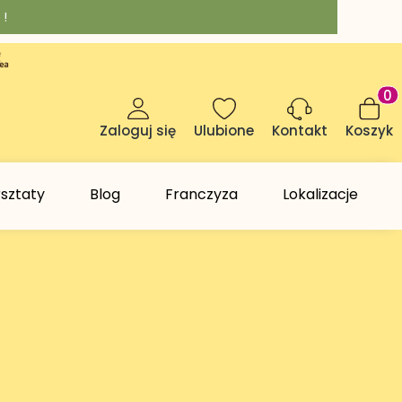
 !
Produk
Zaloguj się
Ulubione
Koszyk
Kontakt
sztaty
Blog
Franczyza
Lokalizacje