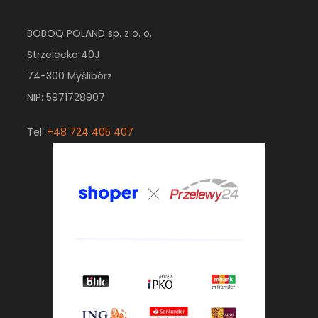
BOBOQ POLAND sp. z o. o.
Strzelecka 40J
74-300 Myślibórz
NIP: 5971728907
Tel:
+48 724 405 407