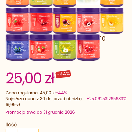
10
25,00 zł
-44%
Cena regularna:
45,00 zł
-44%
Najniższa cena z 30 dni przed obniżką:
+25.062531265633%
19,99 zł
Promocja trwa do 31 grudnia 2026
Ilość