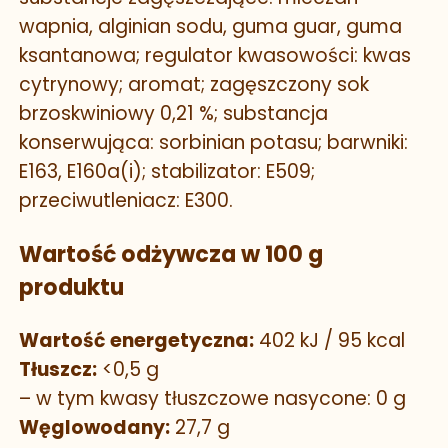
wapnia, alginian sodu, guma guar, guma
ksantanowa; regulator kwasowości: kwas
cytrynowy; aromat; zagęszczony sok
brzoskwiniowy 0,21 %; substancja
konserwująca: sorbinian potasu; barwniki:
E163, E160a(i); stabilizator: E509;
przeciwutleniacz: E300.
Wartość odżywcza w 100 g
produktu
Wartość energetyczna:
402 kJ / 95 kcal
Tłuszcz:
<0,5 g
– w tym kwasy tłuszczowe nasycone: 0 g
Węglowodany:
27,7 g