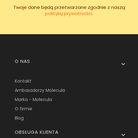
Twoje dane będą przetwarzane zgodnie z naszą
polityką prywatności
.
Linki w stopce
O NAS
Kontakt
Ambasadorzy Molecula
Marka - Molecula
O firmie
Blog
OBSŁUGA KLIENTA