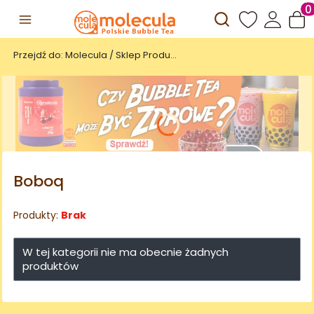
Otwórz wyszuki
Prod
Przejdź do:
Molecula / Sklep Producenta Polskiej Bubble Tea
Boboq
Produkty:
Brak
W tej kategorii nie ma obecnie żadnych
produktów