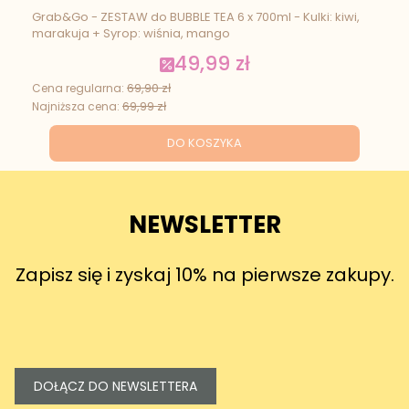
Grab&Go - ZESTAW do BUBBLE TEA 6 x 700ml - Kulki: kiwi,
marakuja + Syrop: wiśnia, mango
49,99 zł
Cena promocyjna
69,90 zł
Cena regularna:
69,99 zł
Najniższa cena:
DO KOSZYKA
NEWSLETTER
Zapisz się i zyskaj 10% na pierwsze zakupy.
DOŁĄCZ DO NEWSLETTERA