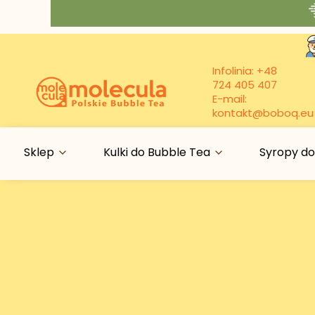
Infolinia:
+48
724 405 407
E-mail:
kontakt@boboq.eu
Sklep
Kulki do Bubble Tea
Syropy do