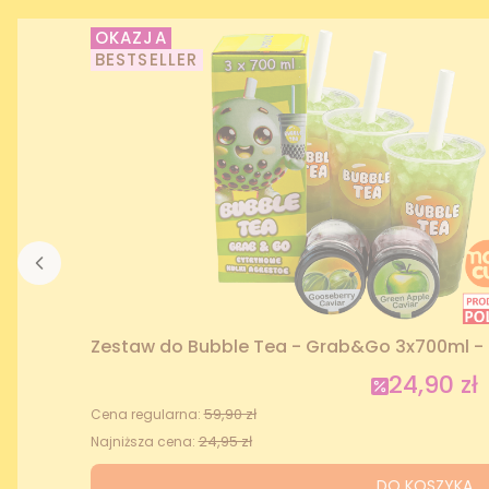
OKAZJA
BESTSELLER
Zestaw do Bubble Tea - Grab&Go 3x700ml - 
24,90 zł
Cena prom
59,90 zł
Cena regularna:
24,95 zł
Najniższa cena:
DO KOSZYKA