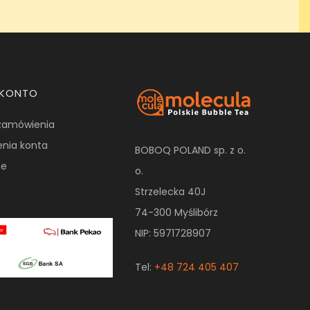
 KONTO
zamówienia
enia konta
BOBOQ POLAND sp. z o.
ne
o.
Strzelecka 40J
74-300 Myślibórz
NIP: 5971728907
Tel:
+48 724 405 407