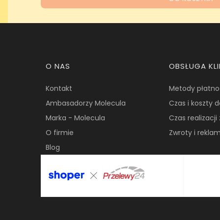
Linki w stopce
O NAS
OBSŁUGA KL
Kontakt
Metody płatno
Ambasadorzy Molecula
Czas i koszty 
Marka - Molecula
Czas realizacj
O firmie
Zwroty i rekla
Blog