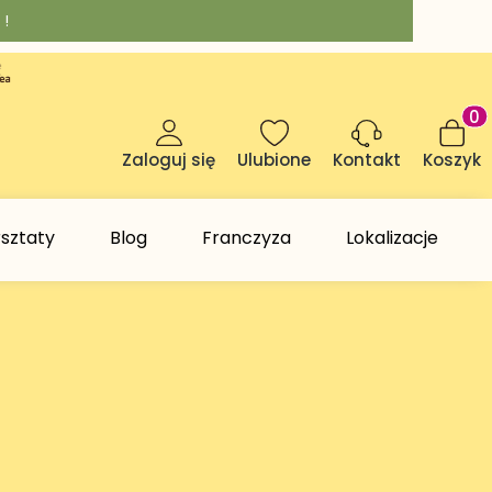
 !
Produk
Zaloguj się
Ulubione
Koszyk
Kontakt
sztaty
Blog
Franczyza
Lokalizacje